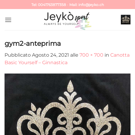
Salta
Tel: 0041763877358
-
Mail: info@jeyko.ch
ai
contenuti
gym2-anteprima
Pubblicato
Agosto 24, 2021
alle
700 × 700
in
Canotta
Basic Yourself – Ginnastica