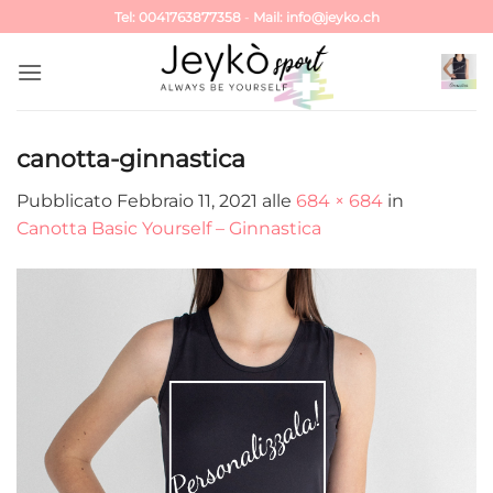
Salta
Tel: 0041763877358
-
Mail: info@jeyko.ch
ai
contenuti
canotta-ginnastica
Pubblicato
Febbraio 11, 2021
alle
684 × 684
in
Canotta Basic Yourself – Ginnastica