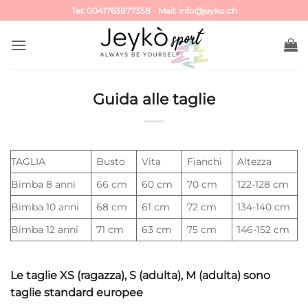
Salta
Tel: 0041763877358
-
Mail: info@jeyko.ch
ai
contenuti
Guida alle taglie
TAGLIA
Busto
Vita
Fianchi
Altezza
Bimba 8 anni
66 cm
60 cm
70 cm
122-128 cm
Bimba 10 anni
68 cm
61 cm
72 cm
134-140 cm
Bimba 12 anni
71 cm
63 cm
75 cm
146-152 cm
Le taglie XS (ragazza), S (adulta), M (adulta) sono
taglie standard europee