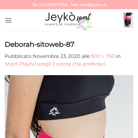
Salta
Tel: 0041763877358
-
Mail: info@jeyko.ch
ai
contenuti
Deborah-sitoweb-87
Pubblicato
Novembre 23, 2020
alle
500 × 750
in
Short Playful scegli il colore che preferisci