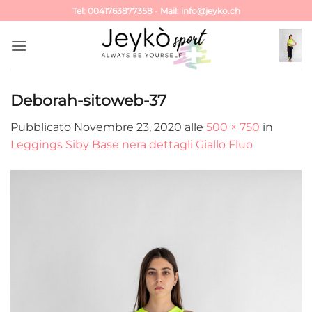
Salta
Tel: 0041763877358
-
Mail: info@jeyko.ch
ai
contenuti
Deborah-sitoweb-37
Pubblicato
Novembre 23, 2020
alle
500 × 750
in
Leggings Siby Base nera dettagli Giallo Fluo