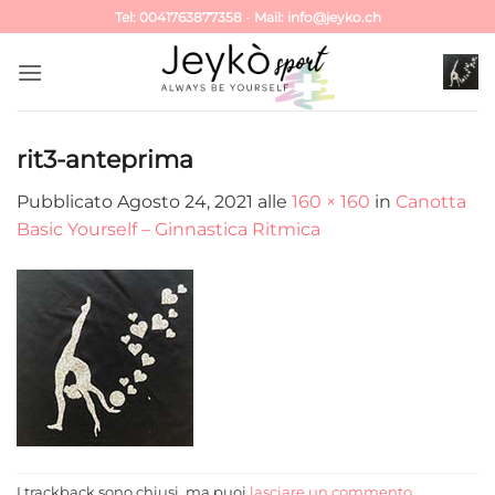
Salta
Tel: 0041763877358
-
Mail: info@jeyko.ch
ai
contenuti
rit3-anteprima
Pubblicato
Agosto 24, 2021
alle
160 × 160
in
Canotta
Basic Yourself – Ginnastica Ritmica
I trackback sono chiusi, ma puoi
lasciare un commento
.