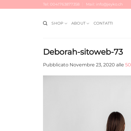
Salta
Tel: 0041763877358
Mail: info@jeyko.ch
ai
contenuti
SHOP
ABOUT
CONTATTI
Deborah-sitoweb-73
Pubblicato
Novembre 23, 2020
alle
50