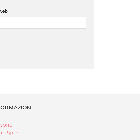
 web
FORMAZIONI
 sono
kò Sport